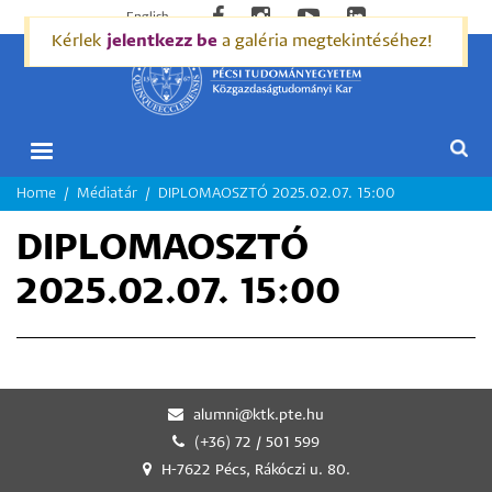
English
Kérlek
jelentkezz be
a galéria megtekintéséhez!
MORZSA
Home
Médiatár
DIPLOMAOSZTÓ 2025.02.07. 15:00
DIPLOMAOSZTÓ
2025.02.07. 15:00
alumni@ktk.pte.hu
(+36) 72 / 501 599
H-7622 Pécs, Rákóczi u. 80.