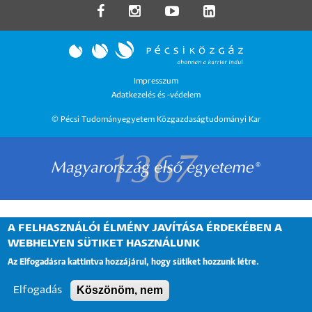
LÁBLÉC
Impresszum
Adatkezelés és -védelem
MENÜ
© Pécsi Tudományegyetem Közgazdaságtudományi Kar
A FELHASZNÁLÓI ÉLMÉNY JAVÍTÁSA ÉRDEKÉBEN A
WEBHELYEN SÜTIKET HASZNÁLUNK
Az Elfogadásra kattintva hozzájárul, hogy sütiket hozzunk létre.
Köszönöm, nem
Elfogadás