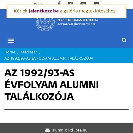
English
Kérlek
jelentkezz be
a galéria megtekintéséhez!
MORZSA
Home
Médiatár
AZ 1992/93-AS ÉVFOLYAM ALUMNI TALÁLKOZÓJA
AZ 1992/93-AS
ÉVFOLYAM ALUMNI
TALÁLKOZÓJA
alumni@ktk.pte.hu