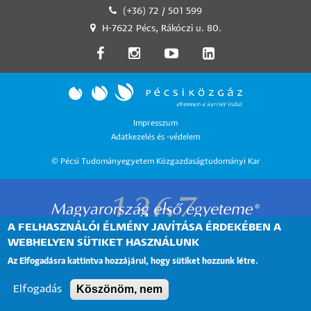
(+36) 72 / 501 599
H-7622 Pécs, Rákóczi u. 80.
LÁBLÉC
Impresszum
Adatkezelés és -védelem
MENÜ
© Pécsi Tudományegyetem Közgazdaságtudományi Kar
A FELHASZNÁLÓI ÉLMÉNY JAVÍTÁSA ÉRDEKÉBEN A
WEBHELYEN SÜTIKET HASZNÁLUNK
Az Elfogadásra kattintva hozzájárul, hogy sütiket hozzunk létre.
Köszönöm, nem
Elfogadás