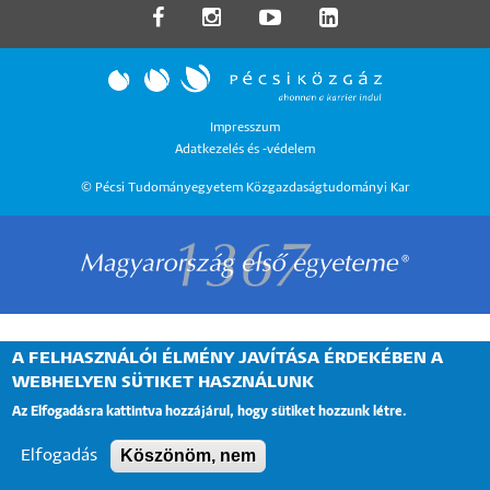
LÁBLÉC
Impresszum
Adatkezelés és -védelem
MENÜ
© Pécsi Tudományegyetem Közgazdaságtudományi Kar
A FELHASZNÁLÓI ÉLMÉNY JAVÍTÁSA ÉRDEKÉBEN A
WEBHELYEN SÜTIKET HASZNÁLUNK
Az Elfogadásra kattintva hozzájárul, hogy sütiket hozzunk létre.
Köszönöm, nem
Elfogadás