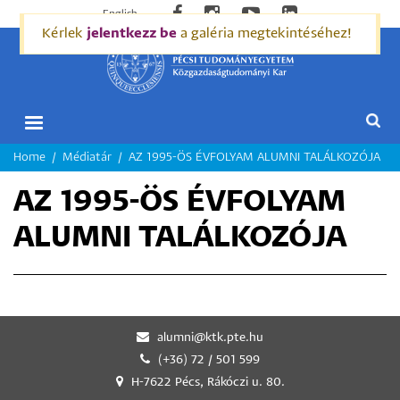
English
Kérlek
jelentkezz be
a galéria megtekintéséhez!
MORZSA
Home
Médiatár
AZ 1995-ÖS ÉVFOLYAM ALUMNI TALÁLKOZÓJA
AZ 1995-ÖS ÉVFOLYAM
ALUMNI TALÁLKOZÓJA
alumni@ktk.pte.hu
(+36) 72 / 501 599
H-7622 Pécs, Rákóczi u. 80.