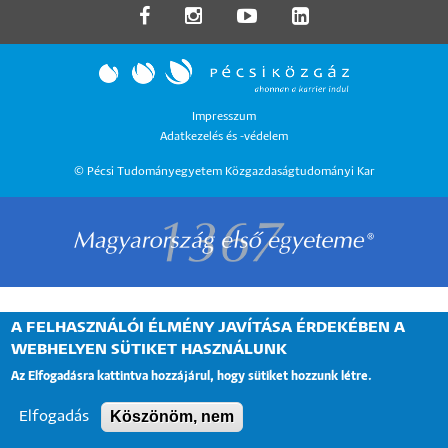
LÁBLÉC
Impresszum
Adatkezelés és -védelem
MENÜ
© Pécsi Tudományegyetem Közgazdaságtudományi Kar
A FELHASZNÁLÓI ÉLMÉNY JAVÍTÁSA ÉRDEKÉBEN A
WEBHELYEN SÜTIKET HASZNÁLUNK
Az Elfogadásra kattintva hozzájárul, hogy sütiket hozzunk létre.
Köszönöm, nem
Elfogadás