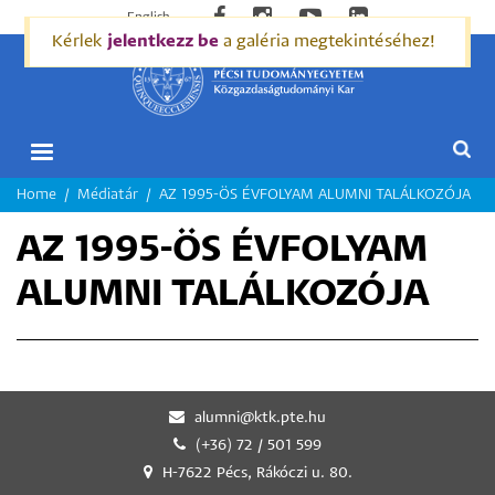
English
Kérlek
jelentkezz be
a galéria megtekintéséhez!
MORZSA
Home
Médiatár
AZ 1995-ÖS ÉVFOLYAM ALUMNI TALÁLKOZÓJA
AZ 1995-ÖS ÉVFOLYAM
ALUMNI TALÁLKOZÓJA
alumni@ktk.pte.hu
(+36) 72 / 501 599
H-7622 Pécs, Rákóczi u. 80.