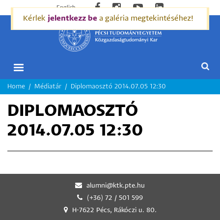
English
Kérlek
jelentkezz be
a galéria megtekintéséhez!
MORZSA
Home
Médiatár
Diplomaosztó 2014.07.05 12:30
DIPLOMAOSZTÓ
2014.07.05 12:30
alumni@ktk.pte.hu
(+36) 72 / 501 599
H-7622 Pécs, Rákóczi u. 80.