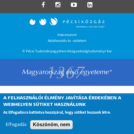
LÁBLÉC
Impresszum
Adatkezelés és -védelem
MENÜ
© Pécsi Tudományegyetem Közgazdaságtudományi Kar
A FELHASZNÁLÓI ÉLMÉNY JAVÍTÁSA ÉRDEKÉBEN A
WEBHELYEN SÜTIKET HASZNÁLUNK
Az Elfogadásra kattintva hozzájárul, hogy sütiket hozzunk létre.
Köszönöm, nem
Elfogadás