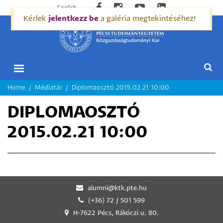
English
Kérlek
jelentkezz be
a galéria megtekintéséhez!
MORZSA
Home
Médiatár
Diplomaosztó 2015.02.21 10:00
DIPLOMAOSZTÓ
2015.02.21 10:00
alumni@ktk.pte.hu
(+36) 72 / 501 599
H-7622 Pécs, Rákóczi u. 80.