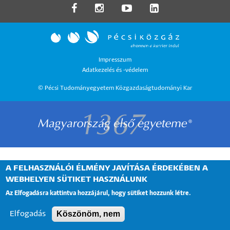
LÁBLÉC
Impresszum
Adatkezelés és -védelem
MENÜ
© Pécsi Tudományegyetem Közgazdaságtudományi Kar
A FELHASZNÁLÓI ÉLMÉNY JAVÍTÁSA ÉRDEKÉBEN A
WEBHELYEN SÜTIKET HASZNÁLUNK
Az Elfogadásra kattintva hozzájárul, hogy sütiket hozzunk létre.
Köszönöm, nem
Elfogadás