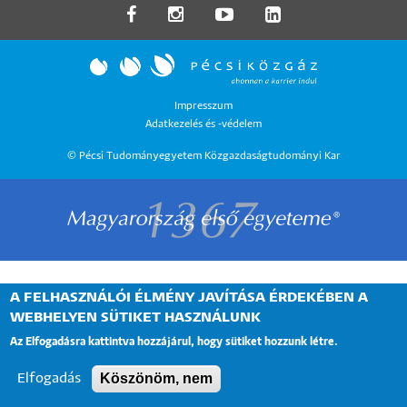
LÁBLÉC
Impresszum
Adatkezelés és -védelem
MENÜ
© Pécsi Tudományegyetem Közgazdaságtudományi Kar
A FELHASZNÁLÓI ÉLMÉNY JAVÍTÁSA ÉRDEKÉBEN A
WEBHELYEN SÜTIKET HASZNÁLUNK
Az Elfogadásra kattintva hozzájárul, hogy sütiket hozzunk létre.
Köszönöm, nem
Elfogadás