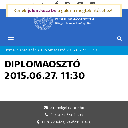
English
Kérlek
jelentkezz be
a galéria megtekintéséhez!
MORZSA
Home
Médiatár
Diplomaosztó 2015.06.27. 11:30
DIPLOMAOSZTÓ
2015.06.27. 11:30
alumni@ktk.pte.hu
(+36) 72 / 501 599
H-7622 Pécs, Rákóczi u. 80.