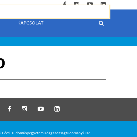
KAPCSOLAT
0
 Pécsi Tudományegyetem Közgazdaságtudományi Kar