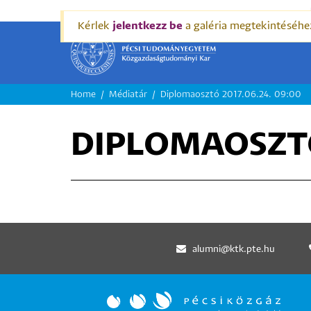
Kérlek
jelentkezz be
a galéria megtekintéséhe
MORZSA
Home
Médiatár
Diplomaosztó 2017.06.24. 09:00
DIPLOMAOSZTÓ
alumni@ktk.pte.hu