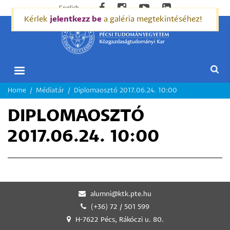
English
Kérlek
jelentkezz be
a galéria megtekintéséhez!
MORZSA
Home
Médiatár
Diplomaosztó 2017.06.24. 10:00
DIPLOMAOSZTÓ
2017.06.24. 10:00
alumni@ktk.pte.hu
(+36) 72 / 501 599
H-7622 Pécs, Rákóczi u. 80.