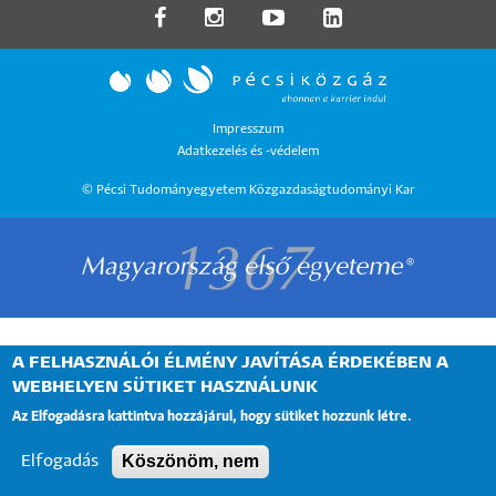
LÁBLÉC
Impresszum
Adatkezelés és -védelem
MENÜ
© Pécsi Tudományegyetem Közgazdaságtudományi Kar
A FELHASZNÁLÓI ÉLMÉNY JAVÍTÁSA ÉRDEKÉBEN A
WEBHELYEN SÜTIKET HASZNÁLUNK
Az Elfogadásra kattintva hozzájárul, hogy sütiket hozzunk létre.
Köszönöm, nem
Elfogadás