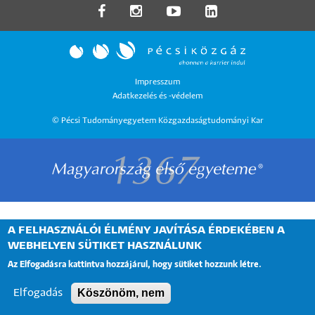
LÁBLÉC
Impresszum
Adatkezelés és -védelem
MENÜ
© Pécsi Tudományegyetem Közgazdaságtudományi Kar
A FELHASZNÁLÓI ÉLMÉNY JAVÍTÁSA ÉRDEKÉBEN A
WEBHELYEN SÜTIKET HASZNÁLUNK
Az Elfogadásra kattintva hozzájárul, hogy sütiket hozzunk létre.
Köszönöm, nem
Elfogadás