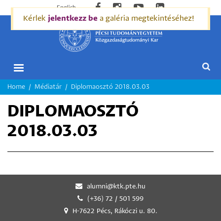
English
Kérlek
jelentkezz be
a galéria megtekintéséhez!
MORZSA
Home
Médiatár
Diplomaosztó 2018.03.03
DIPLOMAOSZTÓ
2018.03.03
alumni@ktk.pte.hu
(+36) 72 / 501 599
H-7622 Pécs, Rákóczi u. 80.