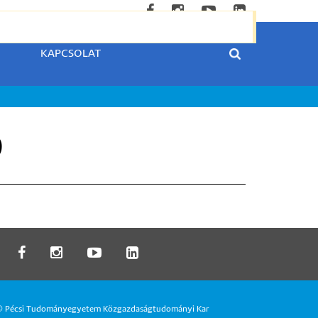
KAPCSOLAT
0
 Pécsi Tudományegyetem Közgazdaságtudományi Kar