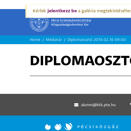
Kérlek
jelentkezz be
a galéria megtekintéséhe
MORZSA
Home
Médiatár
Diplomaosztó 2019.02.16 09:00
DIPLOMAOSZTÓ
alumni@ktk.pte.hu