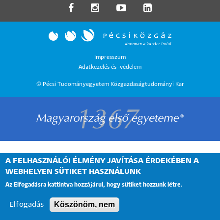
LÁBLÉC
Impresszum
Adatkezelés és -védelem
MENÜ
© Pécsi Tudományegyetem Közgazdaságtudományi Kar
A FELHASZNÁLÓI ÉLMÉNY JAVÍTÁSA ÉRDEKÉBEN A
WEBHELYEN SÜTIKET HASZNÁLUNK
Az Elfogadásra kattintva hozzájárul, hogy sütiket hozzunk létre.
Köszönöm, nem
Elfogadás