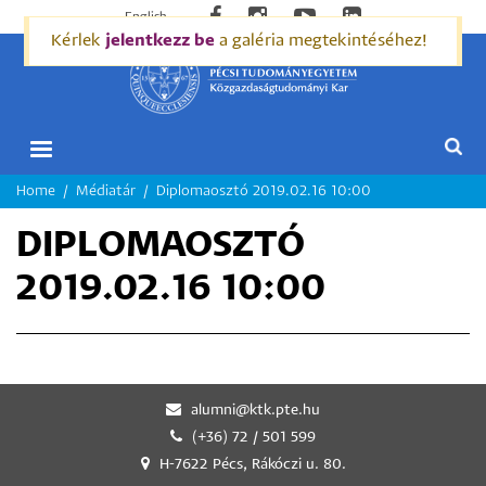
English
Kérlek
jelentkezz be
a galéria megtekintéséhez!
MORZSA
Home
Médiatár
Diplomaosztó 2019.02.16 10:00
DIPLOMAOSZTÓ
2019.02.16 10:00
alumni@ktk.pte.hu
(+36) 72 / 501 599
H-7622 Pécs, Rákóczi u. 80.