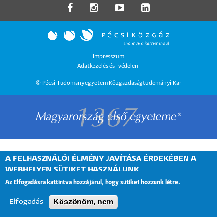
LÁBLÉC
Impresszum
Adatkezelés és -védelem
MENÜ
© Pécsi Tudományegyetem Közgazdaságtudományi Kar
A FELHASZNÁLÓI ÉLMÉNY JAVÍTÁSA ÉRDEKÉBEN A
WEBHELYEN SÜTIKET HASZNÁLUNK
Az Elfogadásra kattintva hozzájárul, hogy sütiket hozzunk létre.
Köszönöm, nem
Elfogadás