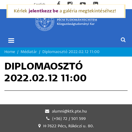
English
Kérlek
jelentkezz be
a galéria megtekintéséhez!
MORZSA
Home
Médiatár
Diplomaosztó 2022.02.12 11:00
DIPLOMAOSZTÓ
2022.02.12 11:00
alumni@ktk.pte.hu
(+36) 72 / 501 599
H-7622 Pécs, Rákóczi u. 80.