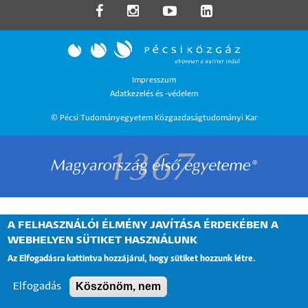
LÁBLÉC
Impresszum
Adatkezelés és -védelem
MENÜ
© Pécsi Tudományegyetem Közgazdaságtudományi Kar
A FELHASZNÁLÓI ÉLMÉNY JAVÍTÁSA ÉRDEKÉBEN A
WEBHELYEN SÜTIKET HASZNÁLUNK
Az Elfogadásra kattintva hozzájárul, hogy sütiket hozzunk létre.
Köszönöm, nem
Elfogadás