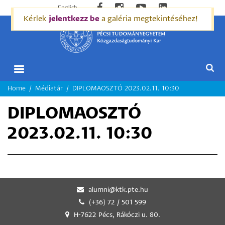
English
Kérlek
jelentkezz be
a galéria megtekintéséhez!
MORZSA
Home
Médiatár
DIPLOMAOSZTÓ 2023.02.11. 10:30
DIPLOMAOSZTÓ
2023.02.11. 10:30
alumni@ktk.pte.hu
(+36) 72 / 501 599
H-7622 Pécs, Rákóczi u. 80.