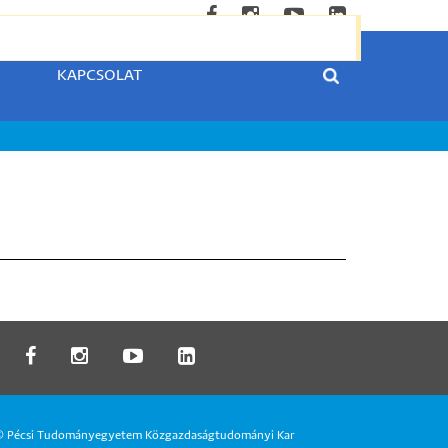
KAPCSOLAT
 Pécsi Tudományegyetem Közgazdaságtudományi Kar