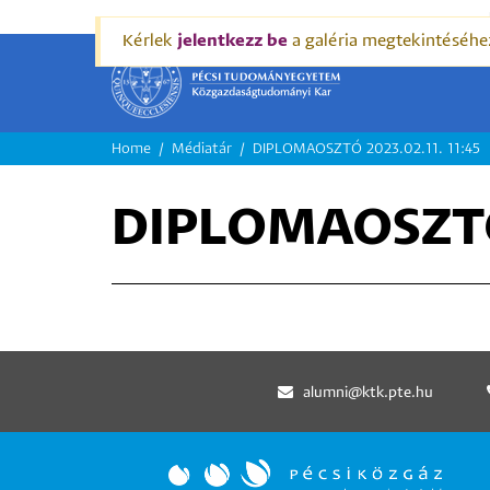
Kérlek
jelentkezz be
a galéria megtekintéséhe
MORZSA
Home
Médiatár
DIPLOMAOSZTÓ 2023.02.11. 11:45
DIPLOMAOSZTÓ 
alumni@ktk.pte.hu