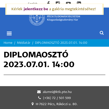
English
Kérlek
jelentkezz be
a galéria megtekintéséhez!
MORZSA
Home
Médiatár
DIPLOMAOSZTÓ 2023.07.01. 14:00
DIPLOMAOSZTÓ
2023.07.01. 14:00
alumni@ktk.pte.hu
(+36) 72 / 501 599
H-7622 Pécs, Rákóczi u. 80.