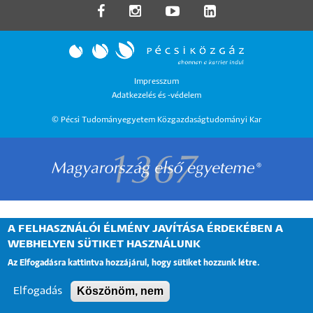
LÁBLÉC
Impresszum
Adatkezelés és -védelem
MENÜ
© Pécsi Tudományegyetem Közgazdaságtudományi Kar
A FELHASZNÁLÓI ÉLMÉNY JAVÍTÁSA ÉRDEKÉBEN A
WEBHELYEN SÜTIKET HASZNÁLUNK
Az Elfogadásra kattintva hozzájárul, hogy sütiket hozzunk létre.
Köszönöm, nem
Elfogadás