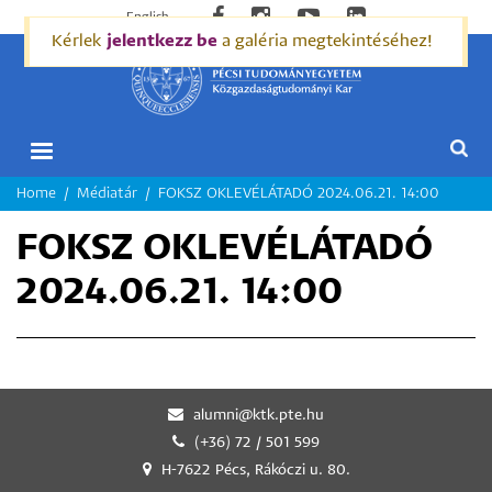
English
Kérlek
jelentkezz be
a galéria megtekintéséhez!
MORZSA
Home
Médiatár
FOKSZ OKLEVÉLÁTADÓ 2024.06.21. 14:00
FOKSZ OKLEVÉLÁTADÓ
2024.06.21. 14:00
alumni@ktk.pte.hu
(+36) 72 / 501 599
H-7622 Pécs, Rákóczi u. 80.