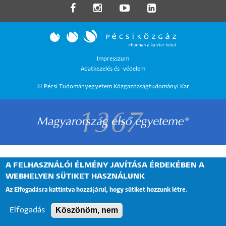
LÁBLÉC
Impresszum
Adatkezelés és -védelem
MENÜ
© Pécsi Tudományegyetem Közgazdaságtudományi Kar
A FELHASZNÁLÓI ÉLMÉNY JAVÍTÁSA ÉRDEKÉBEN A
WEBHELYEN SÜTIKET HASZNÁLUNK
Az Elfogadásra kattintva hozzájárul, hogy sütiket hozzunk létre.
Köszönöm, nem
Elfogadás