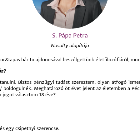
S. Pápa Petra
Nosalty alapítója
 bor&tapas bár tulajdonosával beszélgettünk életfilozófiáról, mun
áz?
nulni. Biztos pénzügyi tudást szereztem, olyan átfogó ismer
 boldogulnék. Meghatározó öt évet jelent az életemben a Péc
a jogot választom 18 éve?
és egy csipetnyi szerencse.