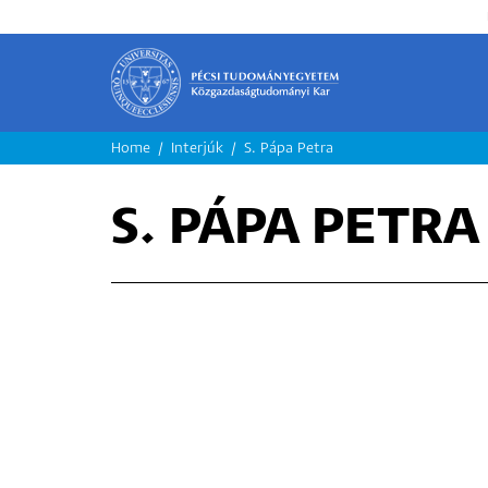
MORZSA
Home
Interjúk
S. Pápa Petra
S. PÁPA PETRA