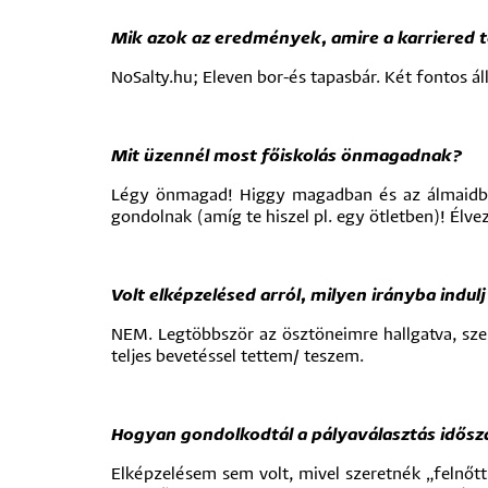
Mik azok az eredmények, amire a karriered t
NoSalty.hu; Eleven bor-és tapasbár. Két fontos 
Mit üzennél most főiskolás önmagadnak?
Légy önmagad! Higgy magadban és az álmaidban!
gondolnak (amíg te hiszel pl. egy ötletben)! Élve
Volt elképzelésed arról, milyen irányba indu
NEM. Legtöbbször az ösztöneimre hallgatva, sz
teljes bevetéssel tettem/ teszem.
Hogyan gondolkodtál a pályaválasztás idősz
Elképzelésem sem volt, mivel szeretnék „felnőtt