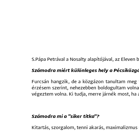
S.Pápa Petrával a Nosalty alapítójával, az Eleven
Számodra miért különleges hely a Pécsiközg
Furcsán hangzik, de a közgázon tanultam meg ta
érzésem szerint, nehezebben boldogultam volna/
végeztem volna. Ki tudja, merre járnék most, ha 
Számodra mi a "siker titka"?
Kitartás, szorgalom, tenni akarás, maximalizmus 