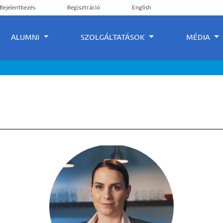
FELHASZNÁLÓI
Bejelentkezés
Regisztráció
English
FIÓK
ALUMNI
SZOLGÁLTATÁSOK
MÉDIA
MENÜJE