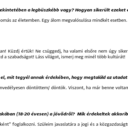
ekintetében a legbüszkébb vagy? Hogyan sikerült ezeket e
állomás az életemben. Egy álom megvalósulása mindkét esetben.
 Küzdj értük! Ne csüggedj, ha valami elsőre nem úgy sikerül
zd a szabadságot! Láss világot, ismerj meg minél több kultúrát!
lj el, mit tegyél annak érdekében, hogy megtaláld az utadat
envedélyesen döntöttem/ döntök. Viszont, ha már benne volta
akában (18-20 évesen) a jövődről? Mik érdekeltek akkori
ként” foglalkozni. Szüleim javaslatára a jogi és a közgazdas